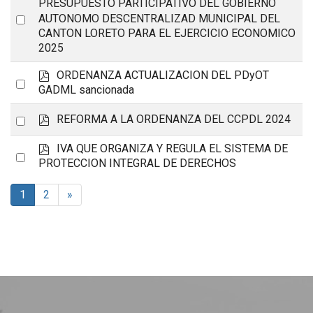
d
PRESUPUESTO PARTICIPATIVO DEL GOBIERNO
f
Select
AUTONOMO DESCENTRALIZAD MUNICIPAL DEL
CANTON LORETO PARA EL EJERCICIO ECONOMICO
an
2025
item
p
ORDENANZA ACTUALIZACION DEL PDyOT
Select
d
GADML sancionada
an
f
p
Select
REFORMA A LA ORDENANZA DEL CCPDL 2024
item
d
an
f
p
IVA QUE ORGANIZA Y REGULA EL SISTEMA DE
Select
item
d
PROTECCION INTEGRAL DE DERECHOS
an
f
item
1
2
»