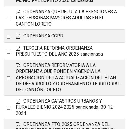
MUNICIPAL LORETO 2026 sancionada
an
f
p
ORDENANZA QUE REGULA LA EXENCIONES A
item
d
Select
LAS PERSONAS MAYORES ADULTAS EN EL
f
CANTON LORETO
an
item
p
Select
ORDENANZA CCPD
d
an
f
p
TERCERA REFORMA ORDENANZA
Select
item
d
PRESUPUESTO DEL ANO 2025 sancionada
an
f
p
ORDENANZA REFORMATORIA A LA
item
d
ORDENANZA QUE PONE EN VIGENCIA LA
f
Select
APROBACIÓN DE LA ACTUALIZACIÓN DEL PLAN
DE DESARROLLO Y ORDENAMIENTO TERRITORIAL
an
DEL CANTÓN LORETO
item
p
ORDENANZA CATASTROS URBANOS Y
d
Select
RURALES BIENIO 2024 2025 sancionada_30-12-
f
2024
an
item
p
ORDENANZA PTO. 2025 ORDENANZA DEL