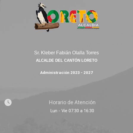
Sr. Kleber Fabián Olalla Torres
ALCALDE DEL CANTÓN LORETO
Administración 2023 - 2027
Horario de Atención
Lun - Vie 07:30 a 16:30