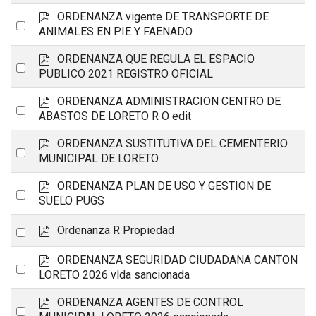
an
f
p
ORDENANZA vigente DE TRANSPORTE DE
Select
item
d
ANIMALES EN PIE Y FAENADO
an
f
p
ORDENANZA QUE REGULA EL ESPACIO
item
Select
d
PUBLICO 2021 REGISTRO OFICIAL
an
f
p
ORDENANZA ADMINISTRACION CENTRO DE
item
Select
d
ABASTOS DE LORETO R O edit
an
f
p
ORDENANZA SUSTITUTIVA DEL CEMENTERIO
item
Select
d
MUNICIPAL DE LORETO
an
f
p
ORDENANZA PLAN DE USO Y GESTION DE
item
Select
d
SUELO PUGS
an
f
p
Select
Ordenanza R Propiedad
item
d
an
f
p
ORDENANZA SEGURIDAD CIUDADANA CANTON
Select
item
d
LORETO 2026 vlda sancionada
an
f
p
ORDENANZA AGENTES DE CONTROL
item
Select
d