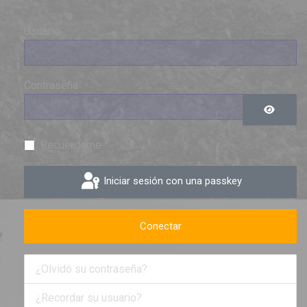
Usuario
Contraseña
Mostrar 
Recuérdeme
Iniciar sesión con una passkey
Conectar
¿Olvidó su contraseña?
¿Recordar su usuario?