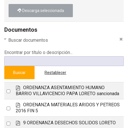
Descarga seleccionada
Documentos
Buscar documentos
Encontrar por título o descripción...
Buscar
Restablecer
p
ORDENANZA ASENTAMIENTO HUMANO
Select
d
BARRIO VILLAVICENCIO PAPA LORETO sancionada
an
f
p
ORDENANZA MATERIALES ARIDOS Y PETREOS
item
Select
d
2016 FIN 5
an
f
p
Select
9 ORDENANZA DESECHOS SOLIDOS LORETO
item
d