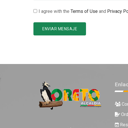
I agree with the
Terms of Use
and
Privacy Po
ENVIAR MENSAJE
Enla
Con
Ord
Reso