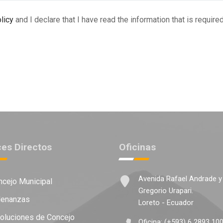
licy
and I declare that I have read the information that is requir
ces Directos
Oficinas
Avenida Rafael Andrade y
cejo Municipal
Gregorio Urapari.
enanzas
Loreto - Ecuador
luciones de Concejo
Oficina: (+593) 6 2893 10