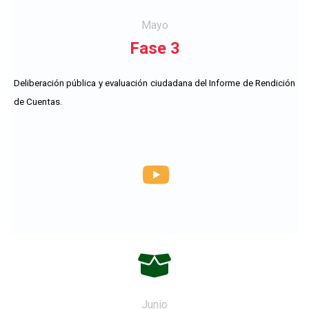
chalkboard-
Mayo
teacher
Fase 3
Deliberación pública y evaluación ciudadana del Informe de Rendición
de Cuentas.
fas
fa-
box-
Junio