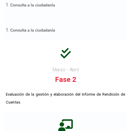
Consulta a la ciudadanía
Consulta a la ciudadanía
fas
fa-
check-
Marzo - Abril
double
Fase 2
Evaluación de la gestión y elaboración del Informe de Rendición de
Cuentas.
fas
fa-