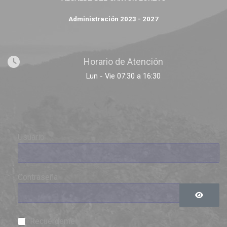
Administración 2023 - 2027
Horario de Atención
Lun - Vie 07:30 a 16:30
Usuario
Contraseña
Mostrar 
Recuérdeme