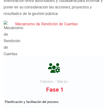
interrelación entre autoridades y ciudadanía para informar y
poner en su consideración las acciones, proyectos y
resultados de la gestión pública.
Mecanismo de Rendición de Cuentas
fas
fa-
users-
Febrero - Marzo
cog
Fase 1
Planificación y facilitación del proceso.