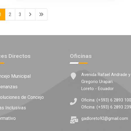
1
2
3
ces Directos
Oficinas
Avenida Rafael Andrade y
cejo Municipal
Gregorio Urapari.
enanzas
Loreto - Ecuador
luciones de Concejo
Oficina: (+593) 6 2893 10
Oficina: (+593) 6 2893 23
as Inclusivas
ormativo
gadloreto92@gmail.com