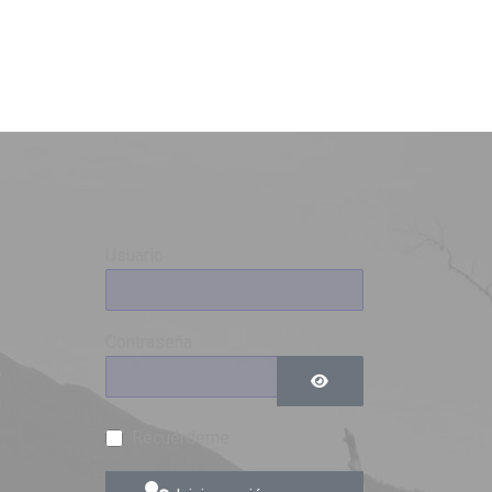
Usuario
Contraseña
0
9
Mostrar contraseña
Recuérdeme