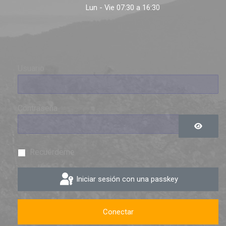
Lun - Vie 07:30 a 16:30
Usuario
Contraseña
Mostrar 
Recuérdeme
Iniciar sesión con una passkey
Conectar