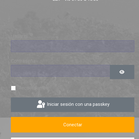
Usuario
Contraseña
Mostrar 
Recuérdeme
Iniciar sesión con una passkey
Conectar