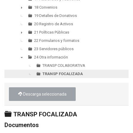
18 Convenios
►
19 Detalles de Donativos
20 Registro de Activos
21 Políticas Públicas
►
22 Formularios y formatos
23 Servidores públicos
24 Otra información
▼
TRANSP COLABORATIVA
TRANSP FOCALIZADA
Descarga seleccionada
Carpeta
TRANSP FOCALIZADA
Documentos